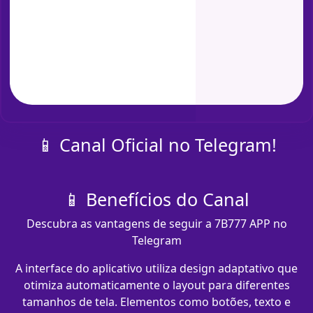
📱 Canal Oficial no Telegram!
📱 Benefícios do Canal
Descubra as vantagens de seguir a 7B777 APP no
Telegram
A interface do aplicativo utiliza design adaptativo que
otimiza automaticamente o layout para diferentes
tamanhos de tela. Elementos como botões, texto e