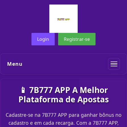
Login
Registrar-se
Menu
📱 7B777 APP A Melhor
Plataforma de Apostas
Cadastre-se na 7B777 APP para ganhar bônus no
cadastro e em cada recarga. Com a 7B777 APP,