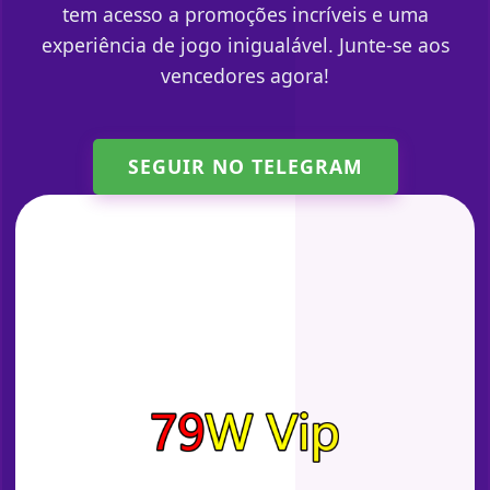
tem acesso a promoções incríveis e uma
experiência de jogo inigualável. Junte-se aos
vencedores agora!
SEGUIR NO TELEGRAM