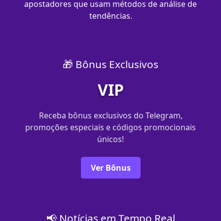
apostadores que usam métodos de análise de
tendências.
🎁 Bônus Exclusivos
VIP
Receba bônus exclusivos do Telegram,
promoções especiais e códigos promocionais
únicos!
Ver Bônus
📢 Notícias em Tempo Real