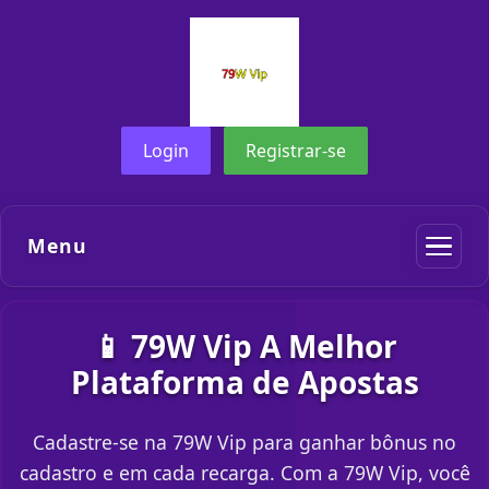
Login
Registrar-se
Menu
📱 79W Vip A Melhor
Plataforma de Apostas
Cadastre-se na 79W Vip para ganhar bônus no
cadastro e em cada recarga. Com a 79W Vip, você