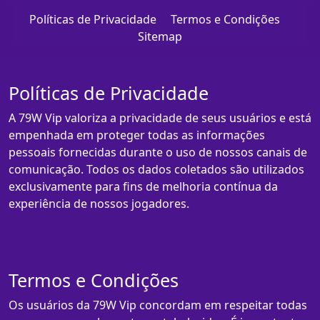
Políticas de Privacidade
Termos e Condições
Sitemap
Políticas de Privacidade
A 79W Vip valoriza a privacidade de seus usuários e está
empenhada em proteger todas as informações
pessoais fornecidas durante o uso de nossos canais de
comunicação. Todos os dados coletados são utilizados
exclusivamente para fins de melhoria contínua da
experiência de nossos jogadores.
Termos e Condições
Os usuários da 79W Vip concordam em respeitar todas