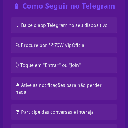
📱 Como Seguir no Telegram
📱 Baixe o app Telegram no seu dispositivo
🔍 Procure por "@79W VipOficial"
👆 Toque em "Entrar" ou "Join"
🔔 Ative as notificações para não perder
nada
💬 Participe das conversas e interaja