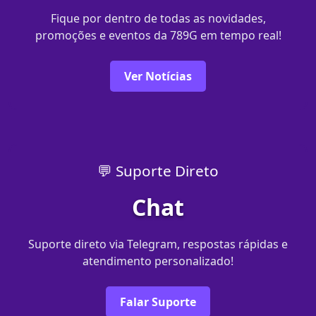
Fique por dentro de todas as novidades,
promoções e eventos da 789G em tempo real!
Ver Notícias
💬 Suporte Direto
Chat
Suporte direto via Telegram, respostas rápidas e
atendimento personalizado!
Falar Suporte