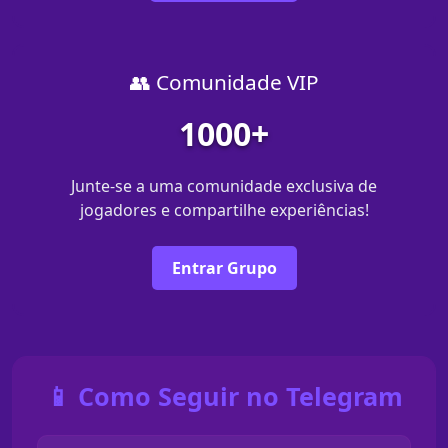
👥 Comunidade VIP
1000+
Junte-se a uma comunidade exclusiva de
jogadores e compartilhe experiências!
Entrar Grupo
📱 Como Seguir no Telegram