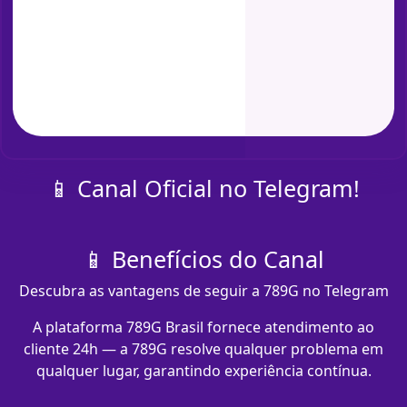
📱 Canal Oficial no Telegram!
📱 Benefícios do Canal
Descubra as vantagens de seguir a 789G no Telegram
A plataforma 789G Brasil fornece atendimento ao
cliente 24h — a 789G resolve qualquer problema em
qualquer lugar, garantindo experiência contínua.