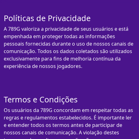
Políticas de Privacidade
A 789G valoriza a privacidade de seus usuários e está
empenhada em proteger todas as informações
pessoais fornecidas durante o uso de nossos canais de
comunicação. Todos os dados coletados são utilizados
exclusivamente para fins de melhoria contínua da
experiência de nossos jogadores.
Termos e Condições
Os usuários da 789G concordam em respeitar todas as
regras e regulamentos estabelecidos. É importante ler
e entender todos os termos antes de participar de
nossos canais de comunicação. A violação destes