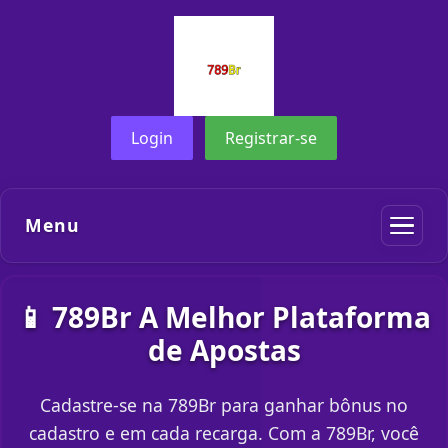
Login
Registrar-se
Menu
📱 789Br A Melhor Plataforma
de Apostas
Cadastre-se na 789Br para ganhar bônus no
cadastro e em cada recarga. Com a 789Br, você