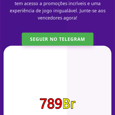
tem acesso a promoções incríveis e uma
experiência de jogo inigualável. Junte-se aos
vencedores agora!
SEGUIR NO TELEGRAM