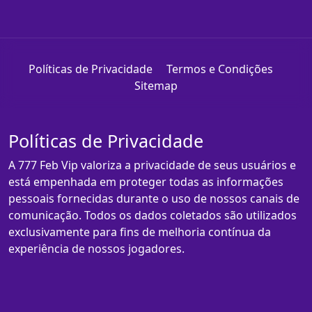
Políticas de Privacidade
Termos e Condições
Sitemap
Políticas de Privacidade
A 777 Feb Vip valoriza a privacidade de seus usuários e
está empenhada em proteger todas as informações
pessoais fornecidas durante o uso de nossos canais de
comunicação. Todos os dados coletados são utilizados
exclusivamente para fins de melhoria contínua da
experiência de nossos jogadores.