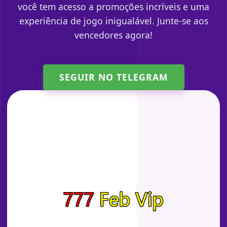
você tem acesso a promoções incríveis e uma
experiência de jogo inigualável. Junte-se aos
vencedores agora!
SEGUIR NO TELEGRAM