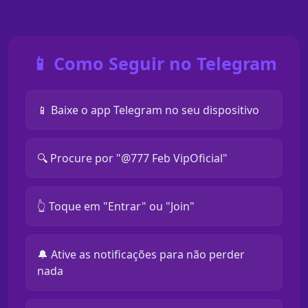
📱 Como Seguir no Telegram
📱 Baixe o app Telegram no seu dispositivo
🔍 Procure por "@777 Feb VipOficial"
👆 Toque em "Entrar" ou "Join"
🔔 Ative as notificações para não perder
nada