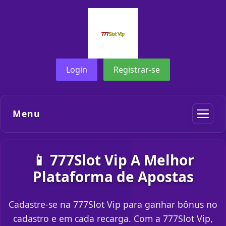
Login
Registrar-se
Menu
📱 777Slot Vip A Melhor
Plataforma de Apostas
Cadastre-se na 777Slot Vip para ganhar bônus no
cadastro e em cada recarga. Com a 777Slot Vip,