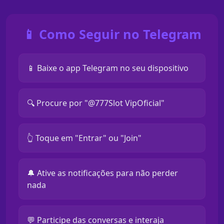
📱 Como Seguir no Telegram
📱 Baixe o app Telegram no seu dispositivo
🔍 Procure por "@777Slot VipOficial"
👆 Toque em "Entrar" ou "Join"
🔔 Ative as notificações para não perder
nada
💬 Participe das conversas e interaja