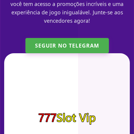
você tem acesso a promoções incríveis e uma
experiência de jogo inigualável. Junte-se aos
vencedores agora!
SEGUIR NO TELEGRAM