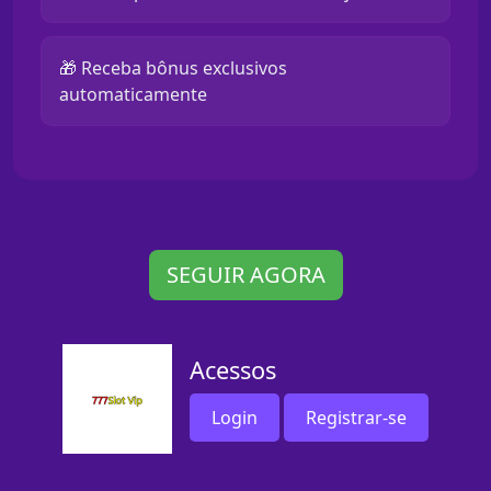
🎁 Receba bônus exclusivos
automaticamente
SEGUIR AGORA
Acessos
Login
Registrar-se