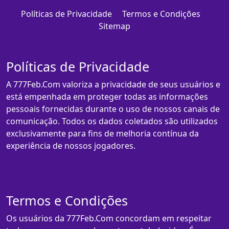
Políticas de Privacidade
Termos e Condições
Sitemap
Políticas de Privacidade
A 777Feb.Com valoriza a privacidade de seus usuários e
está empenhada em proteger todas as informações
pessoais fornecidas durante o uso de nossos canais de
comunicação. Todos os dados coletados são utilizados
exclusivamente para fins de melhoria contínua da
experiência de nossos jogadores.
Termos e Condições
Os usuários da 777Feb.Com concordam em respeitar