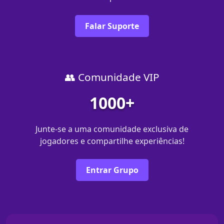
Falar Suporte
👥 Comunidade VIP
1000+
Junte-se a uma comunidade exclusiva de
jogadores e compartilhe experiências!
Entrar Grupo