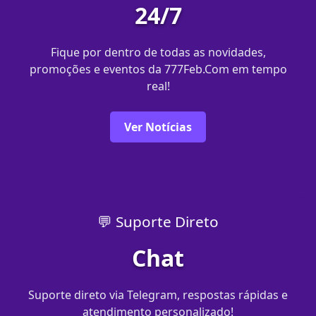
24/7
Fique por dentro de todas as novidades,
promoções e eventos da 777Feb.Com em tempo
real!
Ver Notícias
💬 Suporte Direto
Chat
Suporte direto via Telegram, respostas rápidas e
atendimento personalizado!