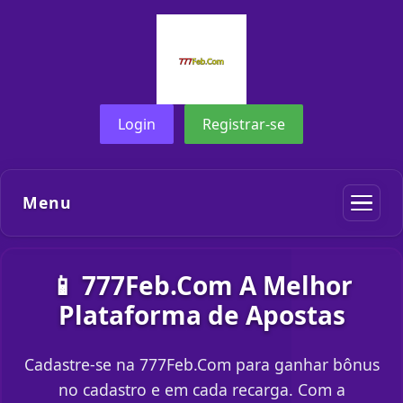
Login
Registrar-se
Menu
📱 777Feb.Com A Melhor
Plataforma de Apostas
Cadastre-se na 777Feb.Com para ganhar bônus
no cadastro e em cada recarga. Com a