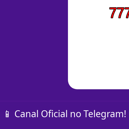
📱 Canal Oficial no Telegram!