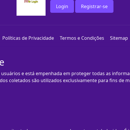
Login
Registrar-se
Políticas de Privacidade
Termos e Condições
Sitemap
de
us usuários e está empenhada em proteger todas as informa
os coletados são utilizados exclusivamente para fins de m