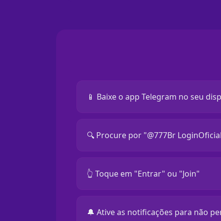
📱 Baixe o app Telegram no seu disp
🔍 Procure por "@777Br LoginOficia
👆 Toque em "Entrar" ou "Join"
🔔 Ative as notificações para não p