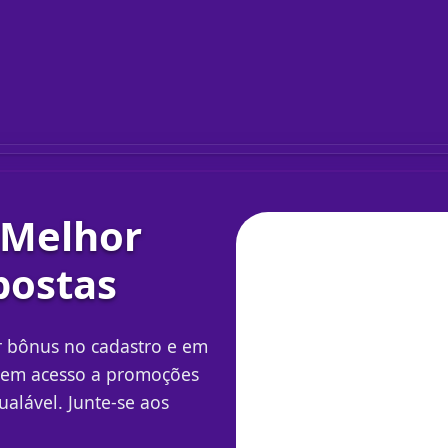
 Melhor
postas
r bônus no cadastro e em
 tem acesso a promoções
ualável. Junte-se aos