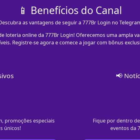
📱 Benefícios do Canal
Descubra as vantagens de seguir a 777Br Login no Telegra
de loteria online da 777Br Login! Oferecemos uma ampla va
íveis. Registre-se agora e comece a jogar com bônus exclus
sivos
📢 Notí
m, promoções especiais
Fique por dentro d
s únicos!
eventos da 