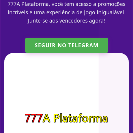
777A Plataforma, você tem acesso a promoções
incríveis e uma experiência de jogo inigualável.
Junte-se aos vencedores agora!
SEGUIR NO TELEGRAM