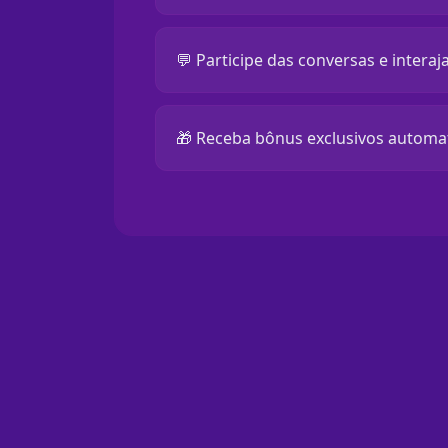
💬 Participe das conversas e interaj
🎁 Receba bônus exclusivos autom