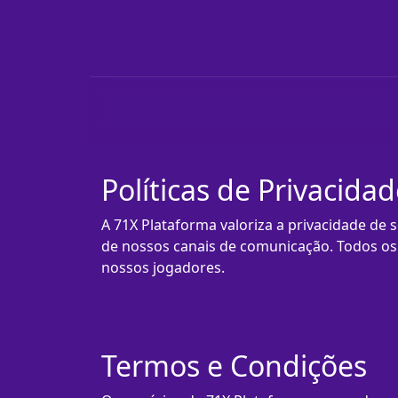
Políticas de Privacida
A 71X Plataforma valoriza a privacidade de
de nossos canais de comunicação. Todos os 
nossos jogadores.
Termos e Condições