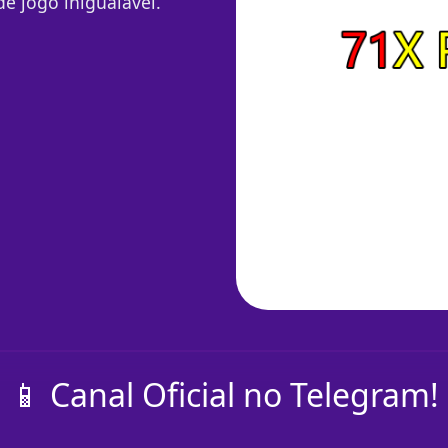
e jogo inigualável.
📱 Canal Oficial no Telegram!