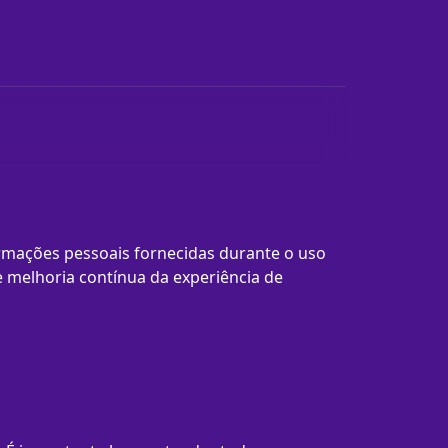
ormações pessoais fornecidas durante o uso
e melhoria contínua da experiência de