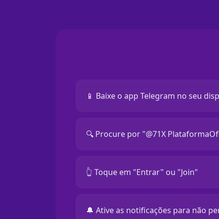
📱 Baixe o app Telegram no seu disp
🔍 Procure por "@71X PlataformaOfi
👆 Toque em "Entrar" ou "Join"
🔔 Ative as notificações para não p