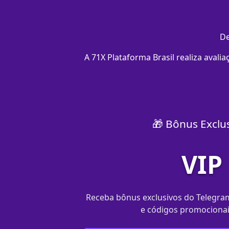
De
A 71X Plataforma Brasil realiza aval
🎁 Bônus Exclu
VIP
Receba bônus exclusivos do Telegra
e códigos promocionai