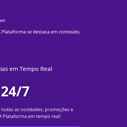
ram
1X Plataforma se destaca em conteúdo,
cias em Tempo Real
24/7
e todas as novidades, promoções e
X Plataforma em tempo real!