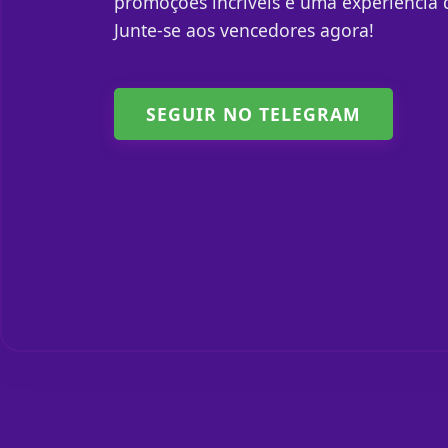
promoções incríveis e uma experiência d
Junte-se aos vencedores agora!
SEGUIR NO TELEGRAM