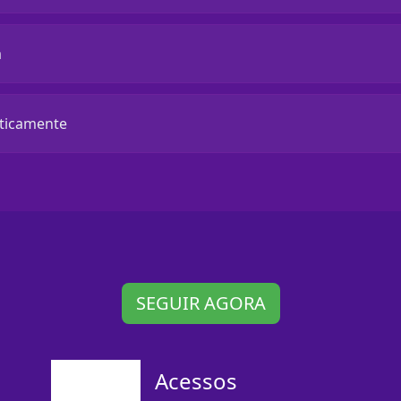
a
aticamente
SEGUIR AGORA
Acessos