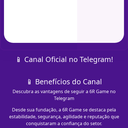
📱 Canal Oficial no Telegram!
📱 Benefícios do Canal
Descubra as vantagens de seguir a 6R Game no
Telegram
Desde sua fundação, a 6R Game se destaca pela
estabilidade, segurança, agilidade e reputação que
conquistaram a confiança do setor.