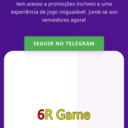
tem acesso a promoções incríveis e uma
experiência de jogo inigualável. Junte-se aos
vencedores agora!
SEGUIR NO TELEGRAM