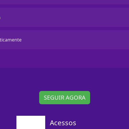
a
aticamente
SEGUIR AGORA
Acessos