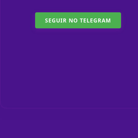
SEGUIR NO TELEGRAM