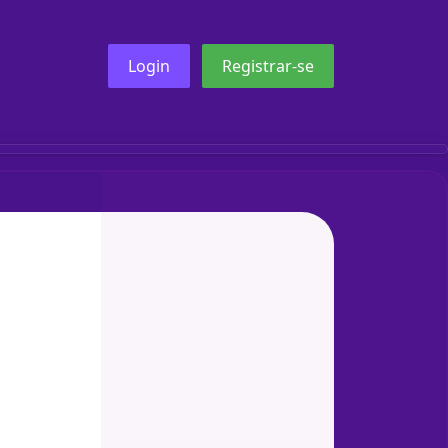
Login
Registrar-se