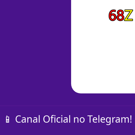
📱 Canal Oficial no Telegram!