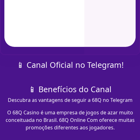
📱 Canal Oficial no Telegram!
📱 Benefícios do Canal
Descubra as vantagens de seguir a 68Q no Telegram
O 68Q Casino é uma empresa de jogos de azar muito
conceituada no Brasil. 68Q Online Com oferece muitas
promoções diferentes aos jogadores.