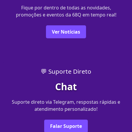
Fique por dentro de todas as novidades,
promoções e eventos da 68Q em tempo real!
Ver Notícias
💬 Suporte Direto
Chat
Suporte direto via Telegram, respostas rápidas e
atendimento personalizado!
Falar Suporte