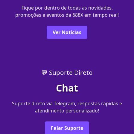
Fique por dentro de todas as novidades,
promoções e eventos da 688X em tempo real!
Ver Notícias
💬 Suporte Direto
Chat
Suporte direto via Telegram, respostas rápidas e
atendimento personalizado!
Falar Suporte