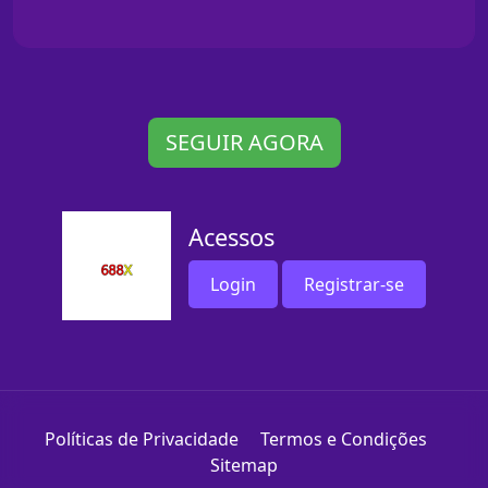
SEGUIR AGORA
Acessos
Login
Registrar-se
Políticas de Privacidade
Termos e Condições
Sitemap