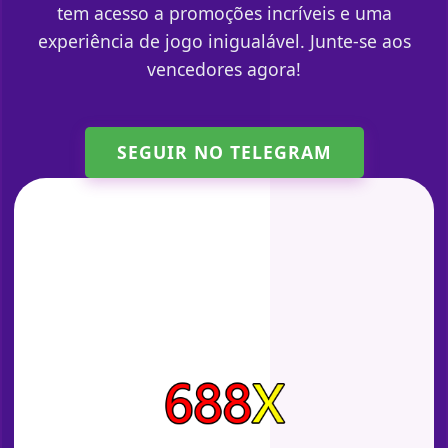
tem acesso a promoções incríveis e uma
experiência de jogo inigualável. Junte-se aos
vencedores agora!
SEGUIR NO TELEGRAM