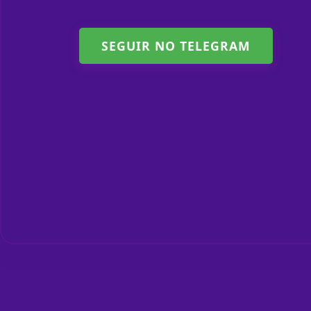
SEGUIR NO TELEGRAM