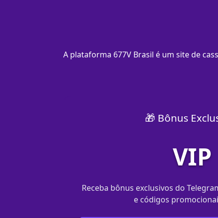
A plataforma 677V Brasil é um site de cas
🎁 Bônus Exclu
VIP
Receba bônus exclusivos do Telegra
e códigos promocionai