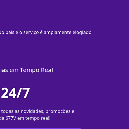
 do país e o serviço é amplamente elogiado
cias em Tempo Real
24/7
e todas as novidades, promoções e
da 677V em tempo real!