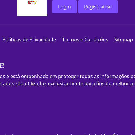
Login
Registrar-se
Políticas de Privacidade
Termos e Condições
Sitemap
de
rios e está empenhada em proteger todas as informações p
tados são utilizados exclusivamente para fins de melhoria