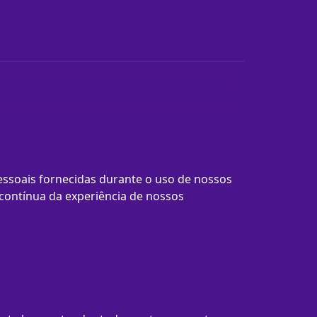
essoais fornecidas durante o uso de nossos
 contínua da experiência de nossos