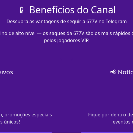
📱 Benefícios do Canal
Descubra as vantagens de seguir a 677V no Telegram
sino de alto nível — os saques da 677V são os mais rápidos
pelos jogadores VIP.
sivos
📢 Notí
m, promoções especiais
Fique por dentro d
s únicos!
eventos 