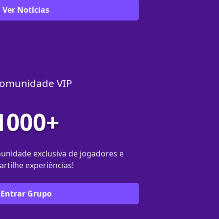
Ver Notícias
Comunidade VIP
1000+
unidade exclusiva de jogadores e
rtilhe experiências!
Entrar Grupo