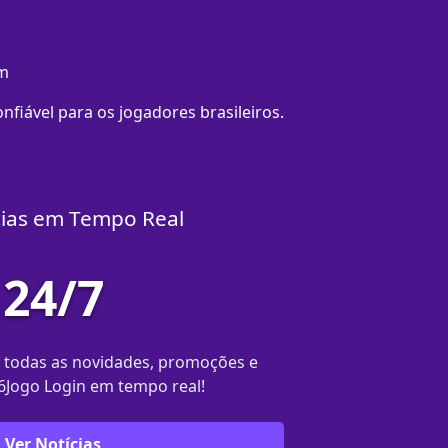
am
fiável para os jogadores brasileiros.
cias em Tempo Real
24/7
e todas as novidades, promoções e
6Jogo Login em tempo real!
Ver Notícias