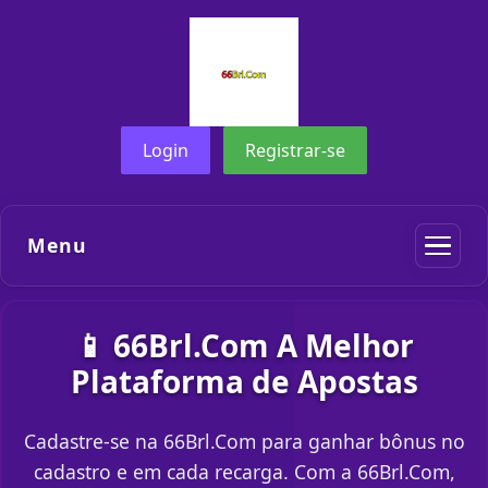
Login
Registrar-se
Menu
📱 66Brl.Com A Melhor
Plataforma de Apostas
Cadastre-se na 66Brl.Com para ganhar bônus no
cadastro e em cada recarga. Com a 66Brl.Com,