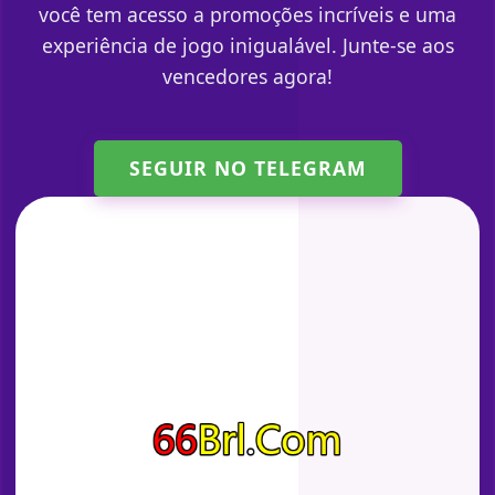
você tem acesso a promoções incríveis e uma
experiência de jogo inigualável. Junte-se aos
vencedores agora!
SEGUIR NO TELEGRAM