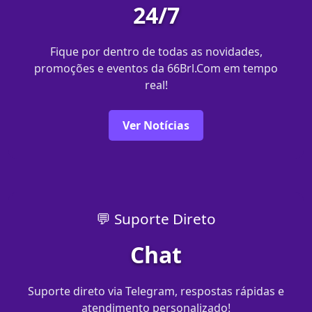
24/7
Fique por dentro de todas as novidades,
promoções e eventos da 66Brl.Com em tempo
real!
Ver Notícias
💬 Suporte Direto
Chat
Suporte direto via Telegram, respostas rápidas e
atendimento personalizado!