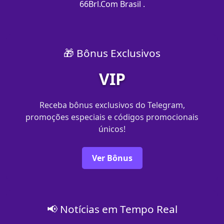
66Brl.Com Brasil .
🎁 Bônus Exclusivos
VIP
Receba bônus exclusivos do Telegram,
promoções especiais e códigos promocionais
únicos!
Ver Bônus
📢 Notícias em Tempo Real