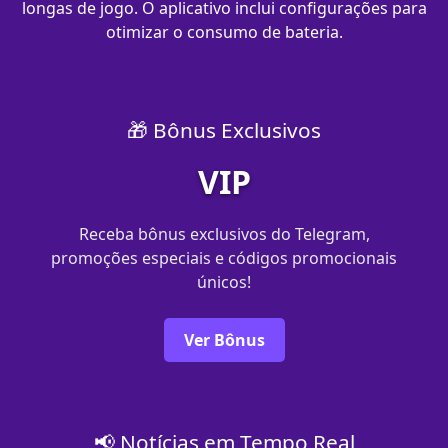
longas de jogo. O aplicativo inclui configurações para
otimizar o consumo de bateria.
🎁 Bônus Exclusivos
VIP
Receba bônus exclusivos do Telegram,
promoções especiais e códigos promocionais
únicos!
Ver Bônus
📢 Notícias em Tempo Real