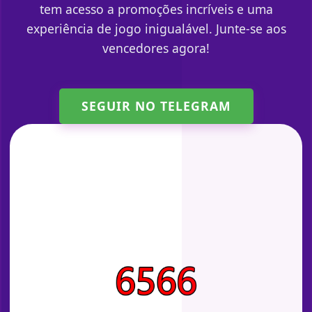
tem acesso a promoções incríveis e uma
experiência de jogo inigualável. Junte-se aos
vencedores agora!
SEGUIR NO TELEGRAM