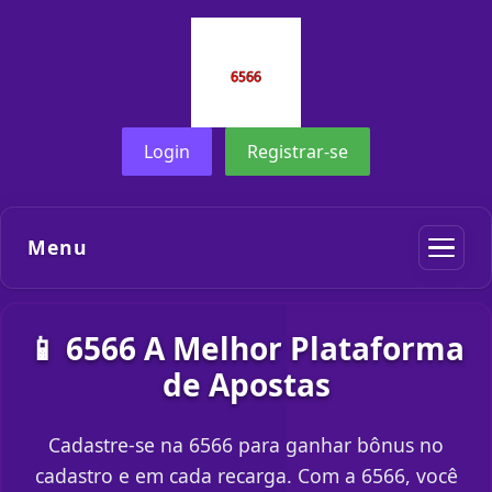
Login
Registrar-se
Menu
📱 6566 A Melhor Plataforma
de Apostas
Cadastre-se na 6566 para ganhar bônus no
cadastro e em cada recarga. Com a 6566, você