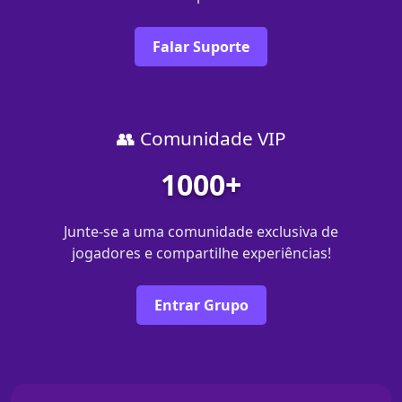
Falar Suporte
👥 Comunidade VIP
1000+
Junte-se a uma comunidade exclusiva de
jogadores e compartilhe experiências!
Entrar Grupo