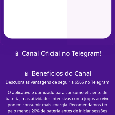
📱 Canal Oficial no Telegram!
📱 Benefícios do Canal
Descubra as vantagens de seguir a 6566 no Telegram
O aplicativo é otimizado para consumo eficiente de
bateria, mas atividades intensivas como jogos ao vivo
podem consumir mais energia. Recomendamos ter
pelo menos 20% de bateria antes de iniciar sessões