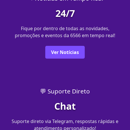
24/7
Fique por dentro de todas as novidades,
promoções e eventos da 6566 em tempo real!
Ver Notícias
💬 Suporte Direto
Chat
Suporte direto via Telegram, respostas rápidas e
atendimento personalizado!