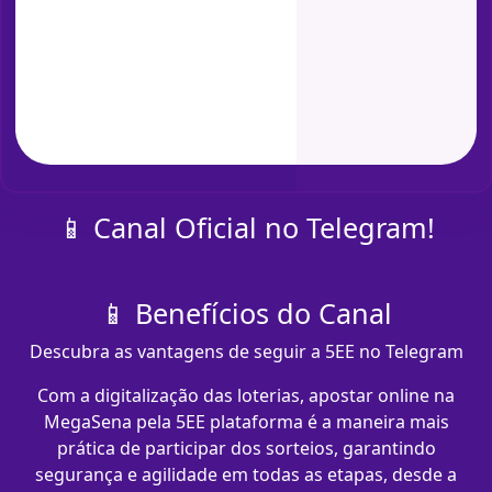
📱 Canal Oficial no Telegram!
📱 Benefícios do Canal
Descubra as vantagens de seguir a 5EE no Telegram
Com a digitalização das loterias, apostar online na
MegaSena pela 5EE plataforma é a maneira mais
prática de participar dos sorteios, garantindo
segurança e agilidade em todas as etapas, desde a