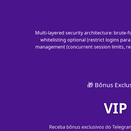
Multi-layered security architecture: brute-f
whitelisting optional (restrict logins par
management (concurrent session limits, remo
🎁 Bônus Exclu
VIP
Receba bônus exclusivos do Telegra