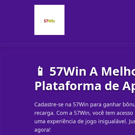
📱 57Win A Melh
Plataforma de A
Cadastre-se na 57Win para ganhar bônu
recarga. Com a 57Win, você tem acesso 
uma experiência de jogo inigualável. J
agora!