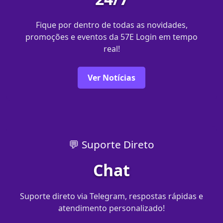
Fique por dentro de todas as novidades,
promoções e eventos da 57E Login em tempo
real!
Ver Notícias
💬 Suporte Direto
Chat
Suporte direto via Telegram, respostas rápidas e
atendimento personalizado!