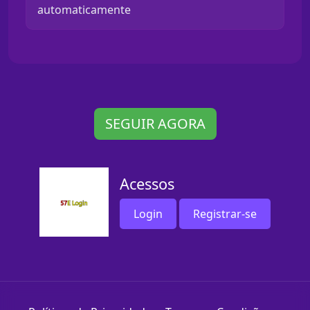
automaticamente
SEGUIR AGORA
Acessos
Login
Registrar-se