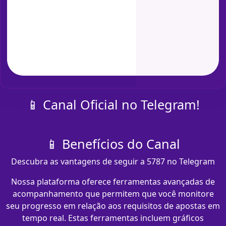
📱 Canal Oficial no Telegram!
📱 Benefícios do Canal
Descubra as vantagens de seguir a 5787 no Telegram
Nossa plataforma oferece ferramentas avançadas de
acompanhamento que permitem que você monitore
seu progresso em relação aos requisitos de apostas em
tempo real. Estas ferramentas incluem gráficos