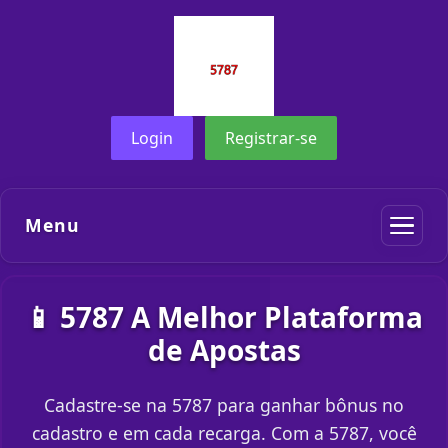
Login
Registrar-se
Menu
📱 5787 A Melhor Plataforma
de Apostas
Cadastre-se na 5787 para ganhar bônus no
cadastro e em cada recarga. Com a 5787, você