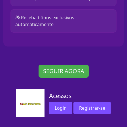
🎁 Receba bônus exclusivos
automaticamente
SEGUIR AGORA
Acessos
Login
Registrar-se