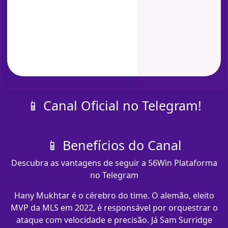
📱 Canal Oficial no Telegram!
📱 Benefícios do Canal
Descubra as vantagens de seguir a 56Win Plataforma
no Telegram
Hany Mukhtar é o cérebro do time. O alemão, eleito
MVP da MLS em 2022, é responsável por orquestrar o
ataque com velocidade e precisão. Já Sam Surridge