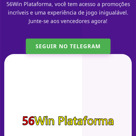
56Win Plataforma, você tem acesso a promoções
incríveis e uma experiência de jogo inigualável.
Junte-se aos vencedores agora!
SEGUIR NO TELEGRAM