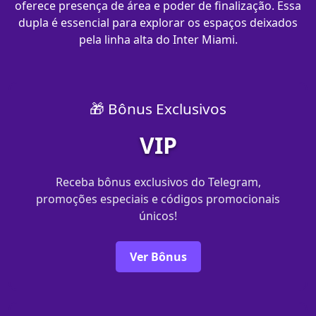
oferece presença de área e poder de finalização. Essa
dupla é essencial para explorar os espaços deixados
pela linha alta do Inter Miami.
🎁 Bônus Exclusivos
VIP
Receba bônus exclusivos do Telegram,
promoções especiais e códigos promocionais
únicos!
Ver Bônus