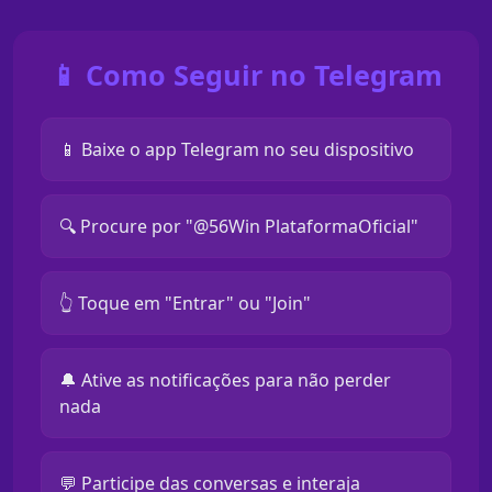
📱 Como Seguir no Telegram
📱 Baixe o app Telegram no seu dispositivo
🔍 Procure por "@56Win PlataformaOficial"
👆 Toque em "Entrar" ou "Join"
🔔 Ative as notificações para não perder
nada
💬 Participe das conversas e interaja