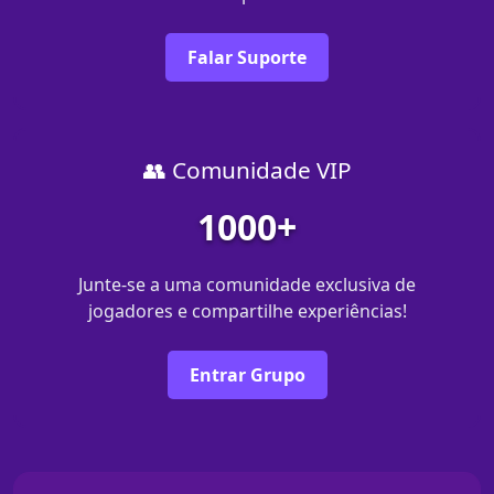
Falar Suporte
👥 Comunidade VIP
1000+
Junte-se a uma comunidade exclusiva de
jogadores e compartilhe experiências!
Entrar Grupo