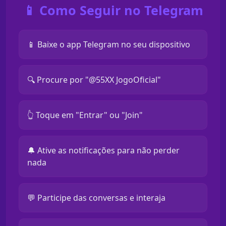
📱 Como Seguir no Telegram
📱 Baixe o app Telegram no seu dispositivo
🔍 Procure por "@55XX JogoOficial"
👆 Toque em "Entrar" ou "Join"
🔔 Ative as notificações para não perder
nada
💬 Participe das conversas e interaja