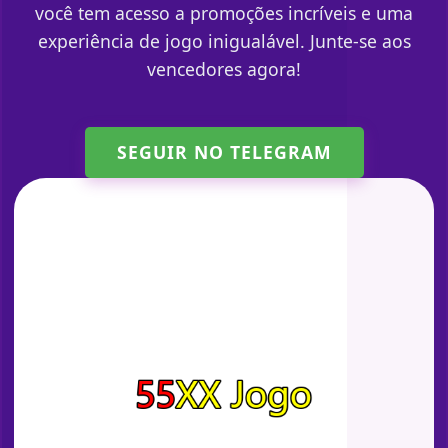
você tem acesso a promoções incríveis e uma
experiência de jogo inigualável. Junte-se aos
vencedores agora!
SEGUIR NO TELEGRAM