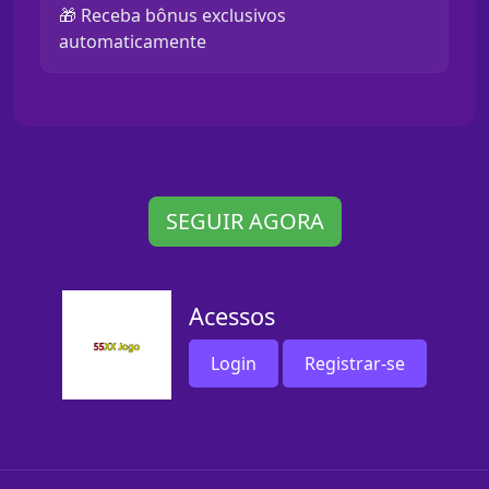
🎁 Receba bônus exclusivos
automaticamente
SEGUIR AGORA
Acessos
Login
Registrar-se