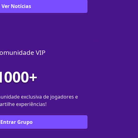
Ver Notícias
Comunidade VIP
1000+
unidade exclusiva de jogadores e
rtilhe experiências!
Entrar Grupo