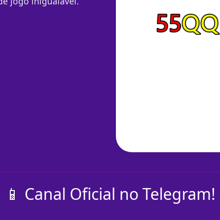
e jogo inigualável.
📱 Canal Oficial no Telegram!