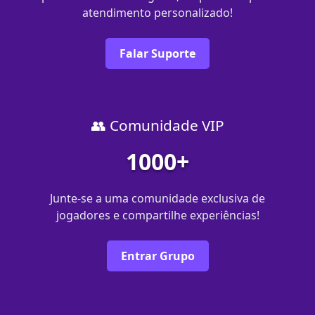
atendimento personalizado!
Falar Suporte
👥 Comunidade VIP
1000+
Junte-se a uma comunidade exclusiva de
jogadores e compartilhe experiências!
Entrar Grupo