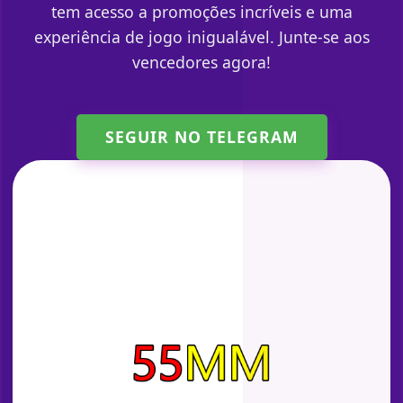
tem acesso a promoções incríveis e uma
experiência de jogo inigualável. Junte-se aos
vencedores agora!
SEGUIR NO TELEGRAM