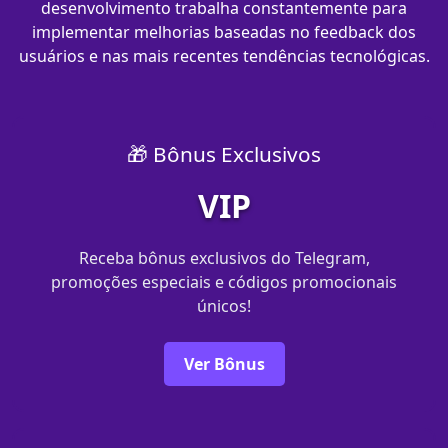
desenvolvimento trabalha constantemente para
implementar melhorias baseadas no feedback dos
usuários e nas mais recentes tendências tecnológicas.
🎁 Bônus Exclusivos
VIP
Receba bônus exclusivos do Telegram,
promoções especiais e códigos promocionais
únicos!
Ver Bônus