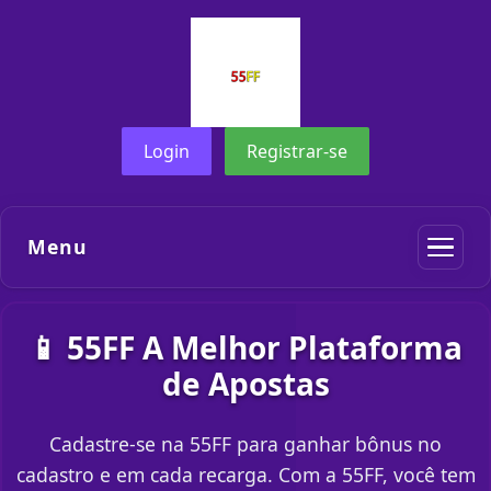
Login
Registrar-se
Menu
📱 55FF A Melhor Plataforma
de Apostas
Cadastre-se na 55FF para ganhar bônus no
cadastro e em cada recarga. Com a 55FF, você tem