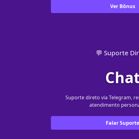
Ver Bônus
💬 Suporte Di
Cha
Suporte direto via Telegram, r
atendimento persona
Falar Suport