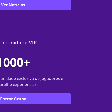
Ver Notícias
Comunidade VIP
1000+
unidade exclusiva de jogadores e
rtilhe experiências!
Entrar Grupo