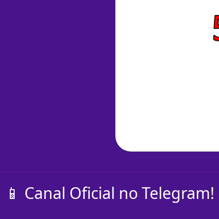
📱 Canal Oficial no Telegram!