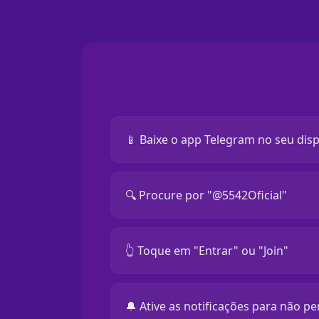
📱 Baixe o app Telegram no seu disp
🔍 Procure por "@5542Oficial"
👆 Toque em "Entrar" ou "Join"
🔔 Ative as notificações para não p