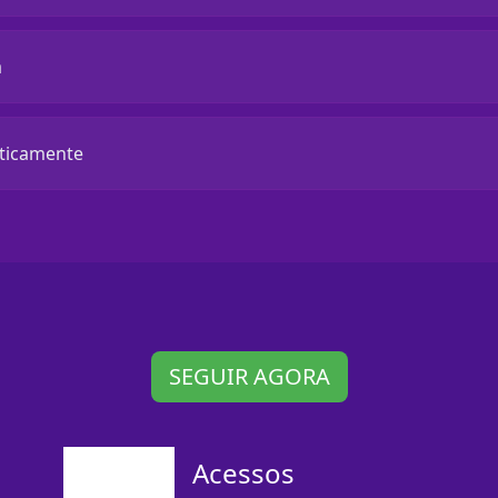
a
aticamente
SEGUIR AGORA
Acessos