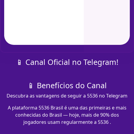
📱 Canal Oficial no Telegram!
📱 Benefícios do Canal
Descubra as vantagens de seguir a 5536 no Telegram
A plataforma 5536 Brasil é uma das primeiras e mais
conhecidas do Brasil — hoje, mais de 90% dos
jogadores usam regularmente a 5536 .