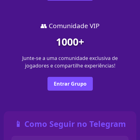
👥 Comunidade VIP
1000+
Junte-se a uma comunidade exclusiva de
jogadores e compartilhe experiências!
Entrar Grupo
📱 Como Seguir no Telegram