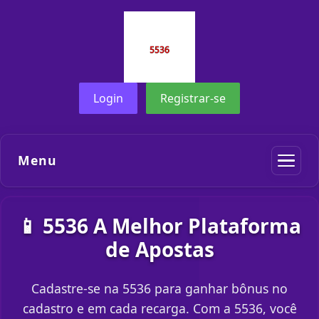
Login
Registrar-se
Menu
📱 5536 A Melhor Plataforma
de Apostas
Cadastre-se na 5536 para ganhar bônus no
cadastro e em cada recarga. Com a 5536, você