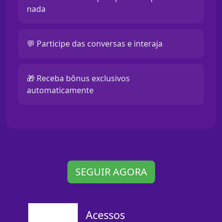
nada
💬 Participe das conversas e interaja
🎁 Receba bônus exclusivos
automaticamente
SEGUIR AGORA
Acessos