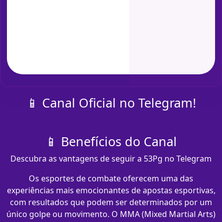
📱 Canal Oficial no Telegram!
📱 Benefícios do Canal
Descubra as vantagens de seguir a 53Pg no Telegram
Os esportes de combate oferecem uma das
experiências mais emocionantes de apostas esportivas,
com resultados que podem ser determinados por um
único golpe ou movimento. O MMA (Mixed Martial Arts)