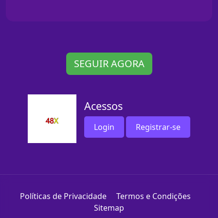
SEGUIR AGORA
Acessos
Login
Registrar-se
Políticas de Privacidade
Termos e Condições
Sitemap