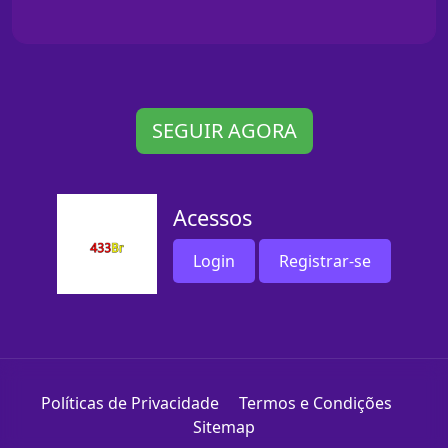
SEGUIR AGORA
Acessos
Login
Registrar-se
Políticas de Privacidade
Termos e Condições
Sitemap