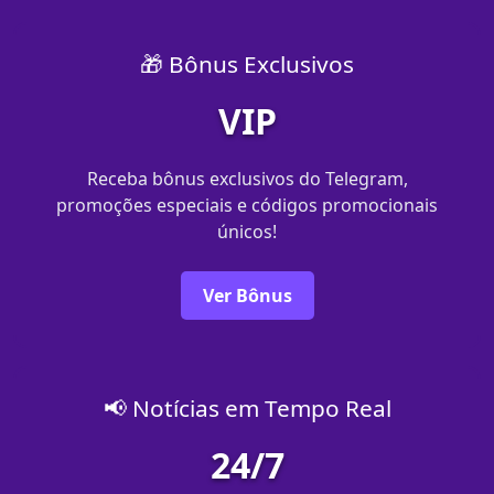
🎁 Bônus Exclusivos
VIP
Receba bônus exclusivos do Telegram,
promoções especiais e códigos promocionais
únicos!
Ver Bônus
📢 Notícias em Tempo Real
24/7