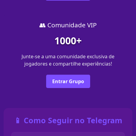
👥 Comunidade VIP
1000+
Junte-se a uma comunidade exclusiva de
jogadores e compartilhe experiências!
Entrar Grupo
📱 Como Seguir no Telegram