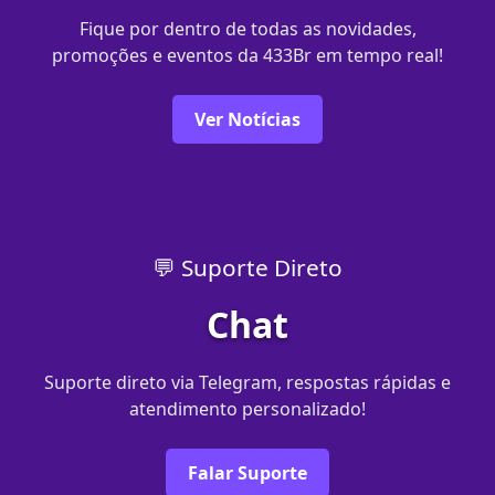
Fique por dentro de todas as novidades,
promoções e eventos da 433Br em tempo real!
Ver Notícias
💬 Suporte Direto
Chat
Suporte direto via Telegram, respostas rápidas e
atendimento personalizado!
Falar Suporte