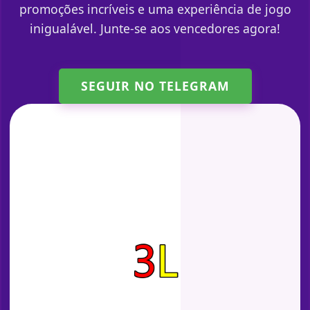
promoções incríveis e uma experiência de jogo
inigualável. Junte-se aos vencedores agora!
SEGUIR NO TELEGRAM