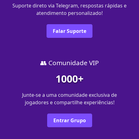
Suporte direto via Telegram, respostas rápidas e
atendimento personalizado!
Falar Suporte
👥 Comunidade VIP
1000+
Junte-se a uma comunidade exclusiva de
jogadores e compartilhe experiências!
Entrar Grupo