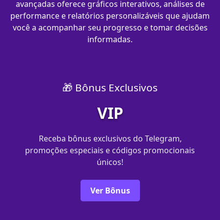
avançadas oferece gráficos interativos, análises de
performance e relatórios personalizáveis que ajudam
você a acompanhar seu progresso e tomar decisões
informadas.
🎁 Bônus Exclusivos
VIP
Receba bônus exclusivos do Telegram,
promoções especiais e códigos promocionais
únicos!
Ver Bônus