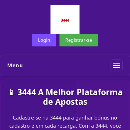
Login
Registrar-se
Menu
📱 3444 A Melhor Plataforma
de Apostas
Cadastre-se na 3444 para ganhar bônus no
cadastro e em cada recarga. Com a 3444, você