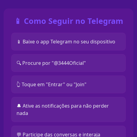
📱 Como Seguir no Telegram
📱 Baixe o app Telegram no seu dispositivo
🔍 Procure por "@3444Oficial"
👆 Toque em "Entrar" ou "Join"
🔔 Ative as notificações para não perder
nada
💬 Participe das conversas e interaja