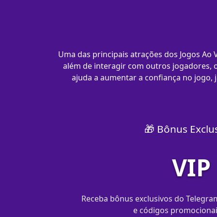
Uma das principais atrações dos Jogos Ao V
além de interagir com outros jogadores, 
ajuda a aumentar a confiança no jogo, 
🎁 Bônus Exclu
VIP
Receba bônus exclusivos do Telegra
e códigos promocionai