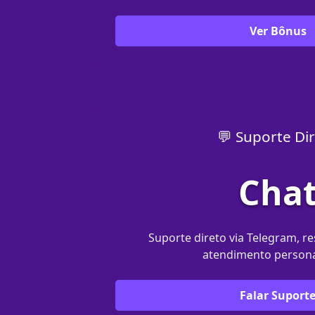
Ver Bônus
💬 Suporte Di
Cha
Suporte direto via Telegram, r
atendimento persona
Falar Suport