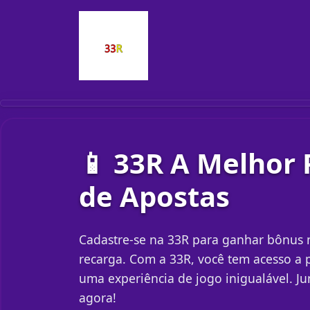
📱 33R A Melhor
de Apostas
Cadastre-se na 33R para ganhar bônus 
recarga. Com a 33R, você tem acesso a 
uma experiência de jogo inigualável. J
agora!