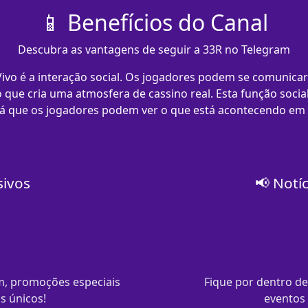
📱 Benefícios do Canal
Descubra as vantagens de seguir a 33R no Telegram
ivo é a interação social. Os jogadores podem se comunicar
o que cria uma atmosfera de cassino real. Esta função soc
já que os jogadores podem ver o que está acontecendo em t
sivos
📢 Notí
m, promoções especiais
Fique por dentro d
s únicos!
eventos