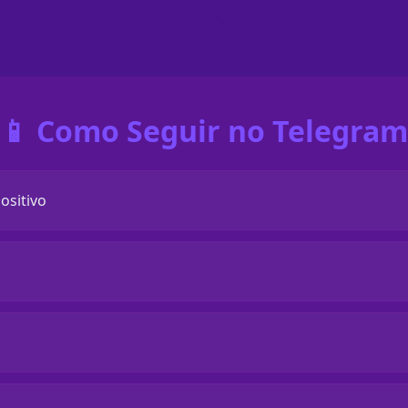
📱 Como Seguir no Telegram
ositivo