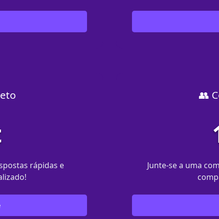
reto
👥 
t
espostas rápidas e
Junte-se a uma com
lizado!
compa
e