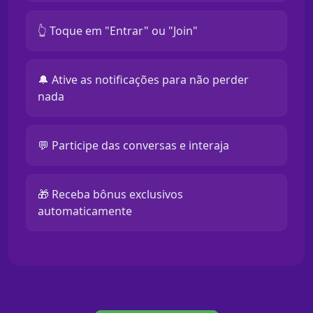
👆 Toque em "Entrar" ou "Join"
🔔 Ative as notificações para não perder
nada
💬 Participe das conversas e interaja
🎁 Receba bônus exclusivos
automaticamente