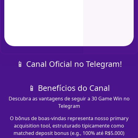
📱 Canal Oficial no Telegram!
📱 Benefícios do Canal
Descubra as vantagens de seguir a 30 Game Win no
Telegram
O bônus de boas-vindas representa nosso primary
acquisition tool, estruturado tipicamente como
matched deposit bonus (e.g., 100% até R$5.000)