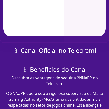
📱 Canal Oficial no Telegram!
📱 Benefícios do Canal
Descubra as vantagens de seguir a 2NNaPP no
Telegram
O 2NNaPP opera sob a rigorosa supervisão da Malta
Gaming Authority (MGA), uma das entidades mais
respeitadas no setor de jogos online. Essa licença é