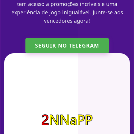
tem acesso a promoções incríveis e uma
experiência de jogo inigualável. Junte-se aos
vencedores agora!
SEGUIR NO TELEGRAM