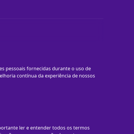
es pessoais fornecidas durante o uso de
elhoria contínua da experiência de nossos
ortante ler e entender todos os termos