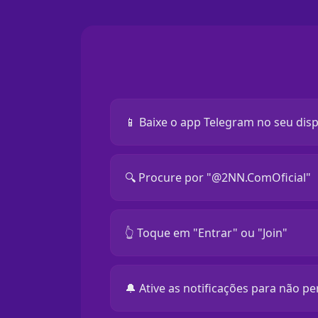
📱 Baixe o app Telegram no seu disp
🔍 Procure por "@2NN.ComOficial"
👆 Toque em "Entrar" ou "Join"
🔔 Ative as notificações para não p