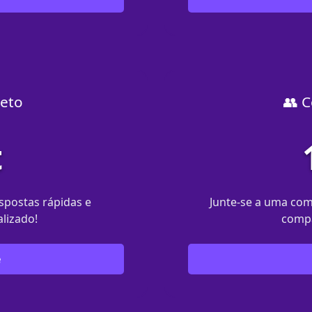
reto
👥 
t
espostas rápidas e
Junte-se a uma com
lizado!
compa
e