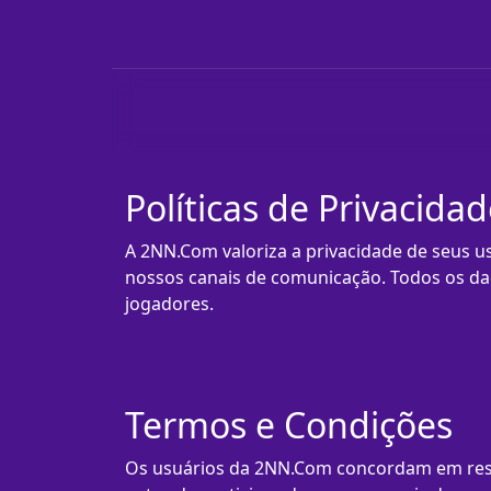
Políticas de Privacida
A 2NN.Com valoriza a privacidade de seus 
nossos canais de comunicação. Todos os dad
jogadores.
Termos e Condições
Os usuários da 2NN.Com concordam em respe