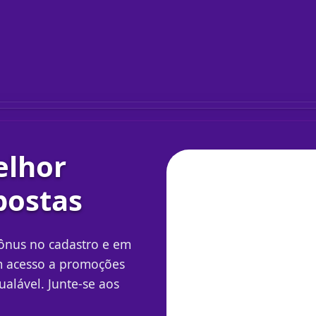
elhor
postas
ônus no cadastro e em
m acesso a promoções
ualável. Junte-se aos