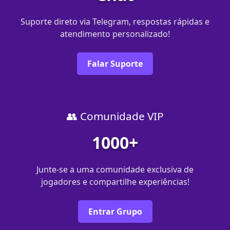
Suporte direto via Telegram, respostas rápidas e
atendimento personalizado!
Falar Suporte
👥 Comunidade VIP
1000+
Junte-se a uma comunidade exclusiva de
jogadores e compartilhe experiências!
Entrar Grupo