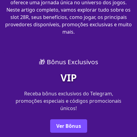
oferece uma jornada única no universo dos jogos.
Neste artigo completo, vamos explorar tudo sobre os
slot 28R, seus benefícios, como jogar, os principais
provedores disponíveis, promoções exclusivas e muito
mais.
🎁 Bônus Exclusivos
VIP
Receba bônus exclusivos do Telegram,
promoções especiais e códigos promocionais
únicos!
Ver Bônus