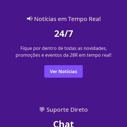
📢 Notícias em Tempo Real
24/7
Fique por dentro de todas as novidades,
promoções e eventos da 28R em tempo real!
Ver Notícias
💬 Suporte Direto
Chat