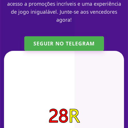
acesso a promoções incríveis e uma experiência
de jogo inigualável. Junte-se aos vencedores
agora!
SEGUIR NO TELEGRAM