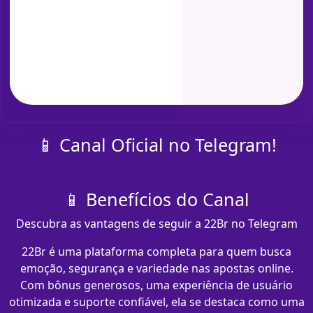
📱 Canal Oficial no Telegram!
📱 Benefícios do Canal
Descubra as vantagens de seguir a 22Br no Telegram
22Br é uma plataforma completa para quem busca
emoção, segurança e variedade nas apostas online.
Com bônus generosos, uma experiência de usuário
otimizada e suporte confiável, ela se destaca como uma