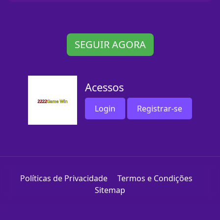
SEGUIR AGORA
Acessos
Login
Registrar-se
Políticas de Privacidade
Termos e Condições
Sitemap