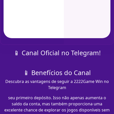
📱 Canal Oficial no Telegram!
📱 Benefícios do Canal
Descubra as vantagens de seguir a 2222Game Win no
Telegram
seu primeiro depósito. Isso não apenas aumenta o
saldo da conta, mas também proporciona uma
excelente chance de explorar os jogos disponíveis sem