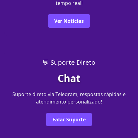
tempo real!
Ver Notícias
💬 Suporte Direto
Chat
Suporte direto via Telegram, respostas rápidas e
atendimento personalizado!
Falar Suporte