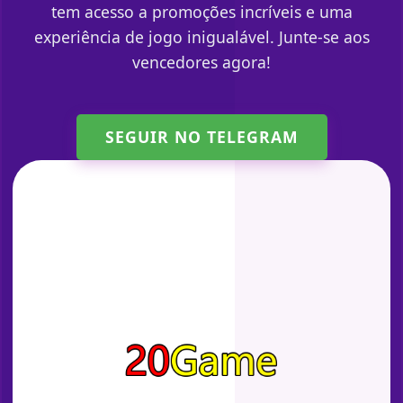
tem acesso a promoções incríveis e uma
experiência de jogo inigualável. Junte-se aos
vencedores agora!
SEGUIR NO TELEGRAM