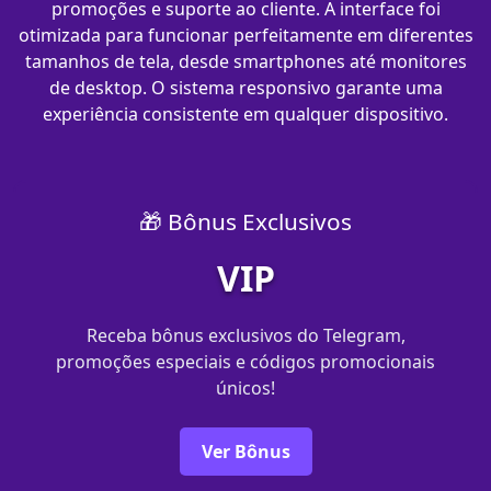
promoções e suporte ao cliente. A interface foi
otimizada para funcionar perfeitamente em diferentes
tamanhos de tela, desde smartphones até monitores
de desktop. O sistema responsivo garante uma
experiência consistente em qualquer dispositivo.
🎁 Bônus Exclusivos
VIP
Receba bônus exclusivos do Telegram,
promoções especiais e códigos promocionais
únicos!
Ver Bônus