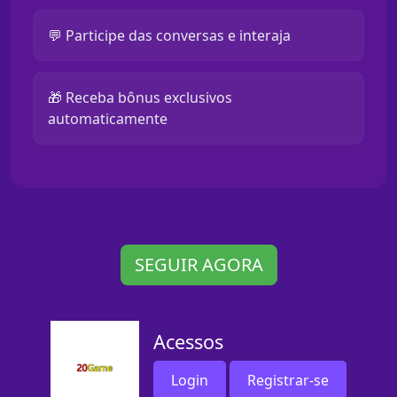
💬 Participe das conversas e interaja
🎁 Receba bônus exclusivos
automaticamente
SEGUIR AGORA
Acessos
Login
Registrar-se