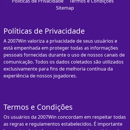
Políticas de Privacidade
Termos e Condições
Sitemap
Políticas de Privacidade
A 2007Win valoriza a privacidade de seus usuários e
está empenhada em proteger todas as informações
pessoais fornecidas durante o uso de nossos canais de
comunicação. Todos os dados coletados são utilizados
exclusivamente para fins de melhoria contínua da
experiência de nossos jogadores.
Termos e Condições
Os usuários da 2007Win concordam em respeitar todas
as regras e regulamentos estabelecidos. É importante