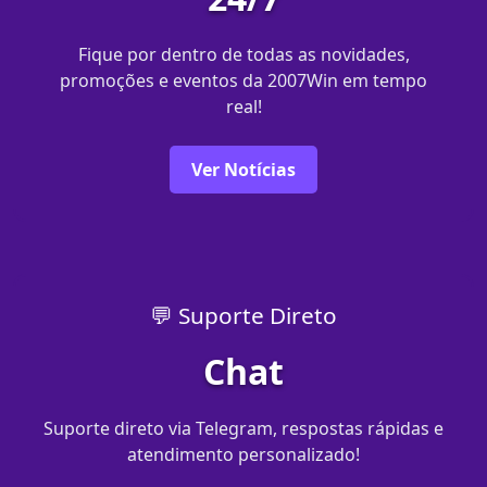
Fique por dentro de todas as novidades,
promoções e eventos da 2007Win em tempo
real!
Ver Notícias
💬 Suporte Direto
Chat
Suporte direto via Telegram, respostas rápidas e
atendimento personalizado!