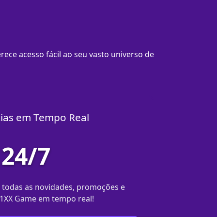
ece acesso fácil ao seu vasto universo de
cias em Tempo Real
24/7
e todas as novidades, promoções e
 1XX Game em tempo real!