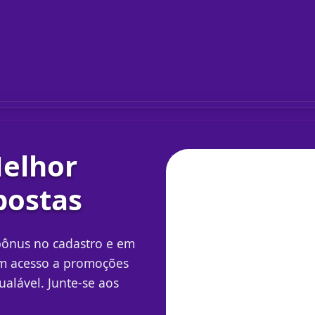
elhor
postas
bônus no cadastro e em
em acesso a promoções
ualável. Junte-se aos