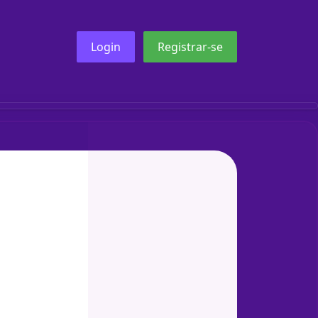
Login
Registrar-se