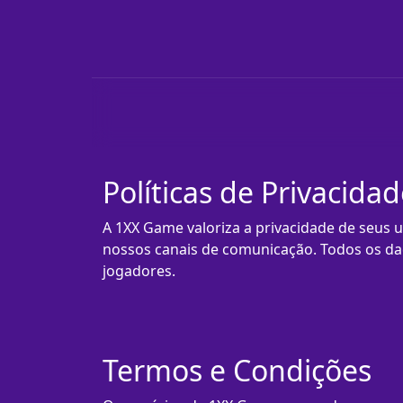
Políticas de Privacida
A 1XX Game valoriza a privacidade de seus
nossos canais de comunicação. Todos os dad
jogadores.
Termos e Condições