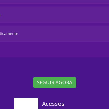
a
aticamente
SEGUIR AGORA
Acessos