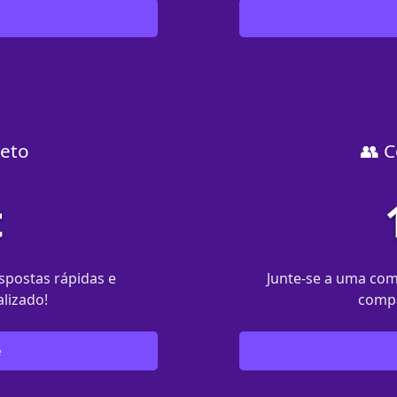
reto
👥 
t
espostas rápidas e
Junte-se a uma com
lizado!
compa
e