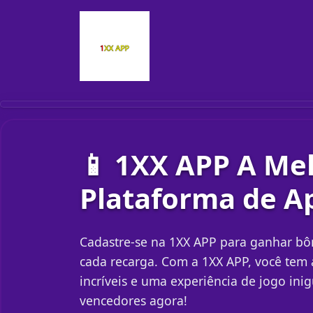
📱 1XX APP A Me
Plataforma de A
Cadastre-se na 1XX APP para ganhar bô
cada recarga. Com a 1XX APP, você tem
incríveis e uma experiência de jogo inig
vencedores agora!