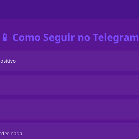
📱 Como Seguir no Telegram
ositivo
erder nada