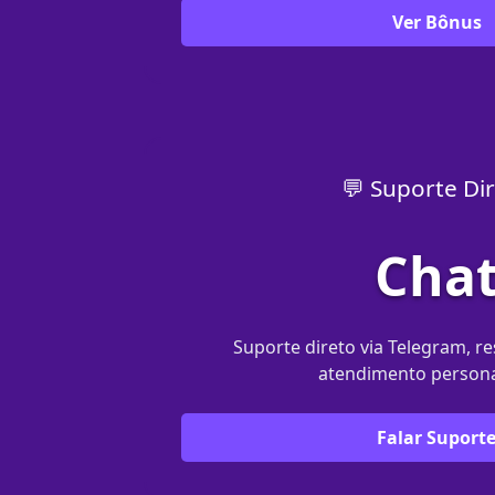
Ver Bônus
💬 Suporte Di
Cha
Suporte direto via Telegram, r
atendimento persona
Falar Suport