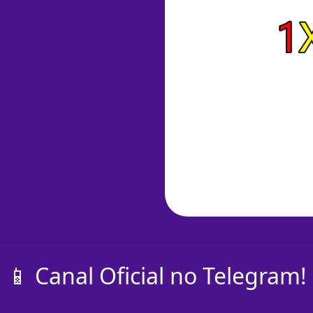
📱 Canal Oficial no Telegram!