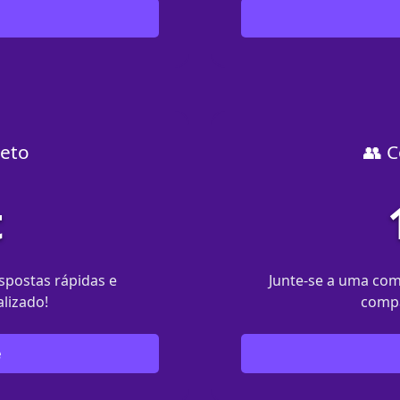
reto
👥 
t
espostas rápidas e
Junte-se a uma com
lizado!
compa
e