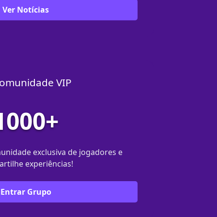
Ver Notícias
Comunidade VIP
1000+
unidade exclusiva de jogadores e
rtilhe experiências!
Entrar Grupo