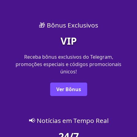
🎁 Bônus Exclusivos
VIP
Receba bônus exclusivos do Telegram,
promoções especiais e códigos promocionais
únicos!
Ver Bônus
📢 Notícias em Tempo Real
24/7