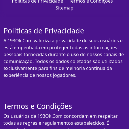
Políticas de Privacidade
Termos e Condições
Sitemap
Políticas de Privacidade
A 193Ok.Com valoriza a privacidade de seus usuários e
está empenhada em proteger todas as informações
pessoais fornecidas durante o uso de nossos canais de
comunicação. Todos os dados coletados são utilizados
exclusivamente para fins de melhoria contínua da
experiência de nossos jogadores.
Termos e Condições
Os usuários da 193Ok.Com concordam em respeitar
todas as regras e regulamentos estabelecidos. É