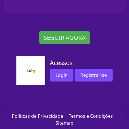
SEGUIR AGORA
Acessos
Login
Registrar-se
Políticas de Privacidade
Termos e Condições
Sitemap