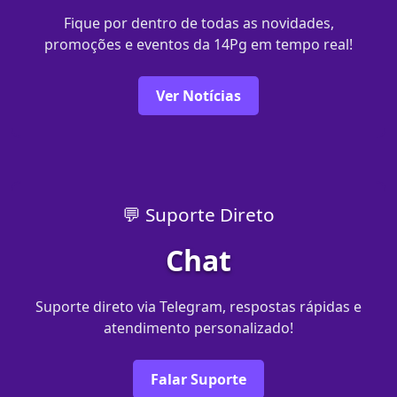
Fique por dentro de todas as novidades,
promoções e eventos da 14Pg em tempo real!
Ver Notícias
💬 Suporte Direto
Chat
Suporte direto via Telegram, respostas rápidas e
atendimento personalizado!
Falar Suporte