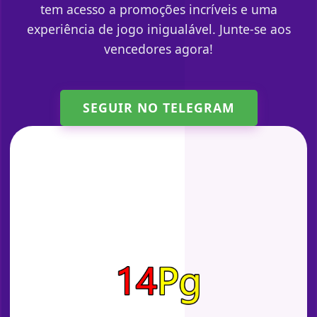
tem acesso a promoções incríveis e uma
experiência de jogo inigualável. Junte-se aos
vencedores agora!
SEGUIR NO TELEGRAM