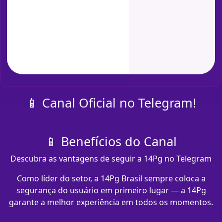
📱 Canal Oficial no Telegram!
📱 Benefícios do Canal
Descubra as vantagens de seguir a 14Pg no Telegram
Como líder do setor, a 14Pg Brasil sempre coloca a
segurança do usuário em primeiro lugar — a 14Pg
garante a melhor experiência em todos os momentos.