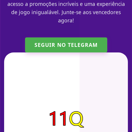
acesso a promoções incríveis e uma experiência
de jogo inigualável. Junte-se aos vencedores
agora!
SEGUIR NO TELEGRAM