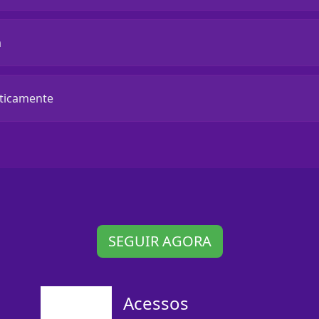
a
aticamente
SEGUIR AGORA
Acessos