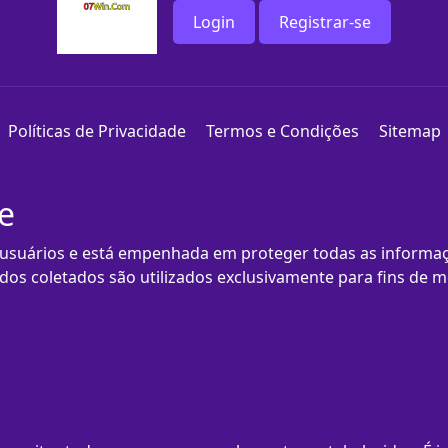
Login
Registrar-se
Políticas de Privacidade
Termos e Condições
Sitemap
de
s usuários e está empenhada em proteger todas as informaç
os coletados são utilizados exclusivamente para fins de m