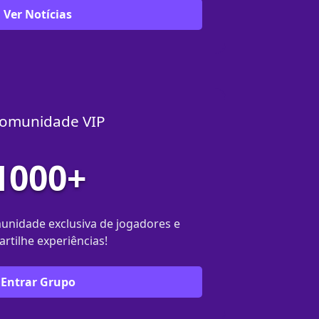
Ver Notícias
Comunidade VIP
1000+
unidade exclusiva de jogadores e
rtilhe experiências!
Entrar Grupo