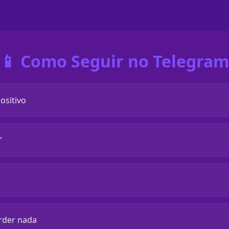
📱 Como Seguir no Telegram
ositivo
"
erder nada