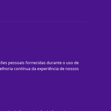
ões pessoais fornecidas durante o uso de
elhoria contínua da experiência de nossos