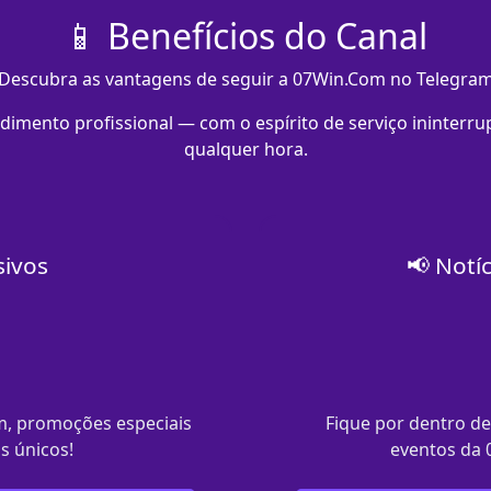
📱 Benefícios do Canal
Descubra as vantagens de seguir a 07Win.Com no Telegra
mento profissional — com o espírito de serviço ininterrup
qualquer hora.
sivos
📢 Notí
m, promoções especiais
Fique por dentro d
s únicos!
eventos da 