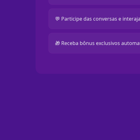
💬 Participe das conversas e interaj
🎁 Receba bônus exclusivos autom