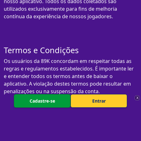
nosso aplicativo. Todos os dados coletados são
utilizados exclusivamente para fins de melhoria
contínua da experiência de nossos jogadores.
Termos e Condições
Os usuários da 89K concordam em respeitar todas as
regras e regulamentos estabelecidos. É importante ler
e entender todos os termos antes de baixar o
aplicativo. A violação destes termos pode resultar em
penalizações ou na suspensão da conta.
X
Cadastre-se
Entrar