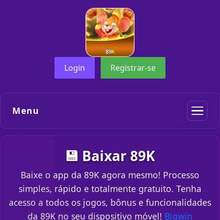
Login
Registrar-se
Menu
💾 Baixar 89K
Baixe o app da 89K agora mesmo! Processo
simples, rápido e totalmente gratuito. Tenha
acesso a todos os jogos, bônus e funcionalidades
da 89K no seu dispositivo móvel!
Bigwin