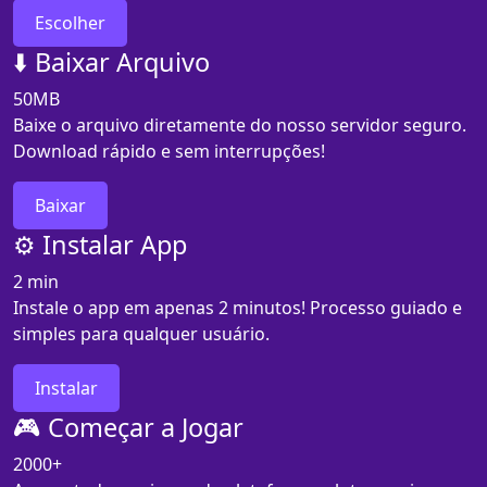
Escolher
⬇️ Baixar Arquivo
50MB
Baixe o arquivo diretamente do nosso servidor seguro.
Download rápido e sem interrupções!
Baixar
⚙️ Instalar App
2 min
Instale o app em apenas 2 minutos! Processo guiado e
simples para qualquer usuário.
Instalar
🎮 Começar a Jogar
2000+