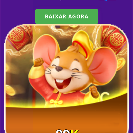
BAIXAR AGORA